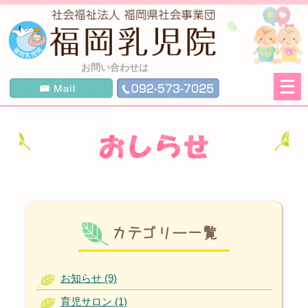
お問い合わせは
繝｡
繝
九
Η
繝
ｼ
繧
帝
幕
縺
�
お知らせ (9)
育児サロン (1)